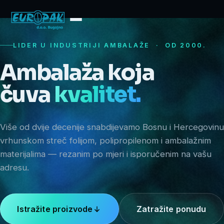
LIDER U INDUSTRIJI AMBALAŽE · OD 2000.
Ambalaža koja
čuva
kvalitet.
Više od dvije decenije snabdijevamo Bosnu i Hercegovinu
vrhunskom streč folijom, polipropilenom i ambalažnim
materijalima — rezanim po mjeri i isporučenim na vašu
adresu.
Istražite proizvode
Zatražite ponudu