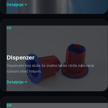
Detaljnije
05
Dispenzer
Dispenzeri koji služe za znatno lakše i brže rukovanje
ručnom streč folijom.
Detaljnije
06