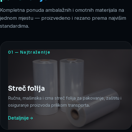
Kompletna ponuda ambalažnih i omotnih materijala na
jednom mjestu — proizvedeno i rezano prema najvišim
standardima.
01 — Najtraženije
Streč folija
Ručna, mašinska i crna streč folija za pakovanje, zaštitu i
osiguranje proizvoda prilikom transporta.
Detaljnije