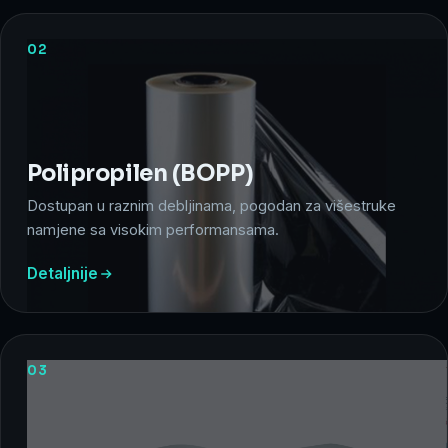
02
Polipropilen (BOPP)
Dostupan u raznim debljinama, pogodan za višestruke
namjene sa visokim performansama.
Detaljnije
03