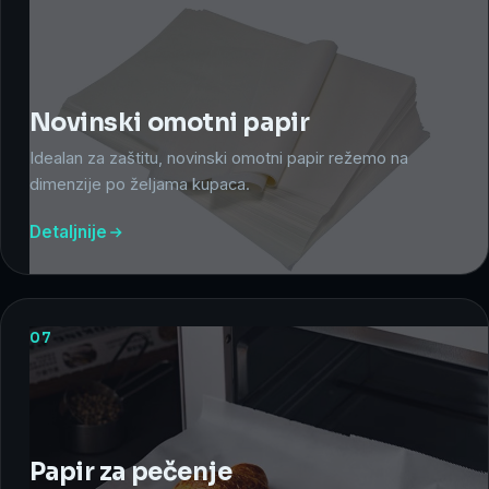
Novinski omotni papir
Idealan za zaštitu, novinski omotni papir režemo na
dimenzije po željama kupaca.
Detaljnije
07
Papir za pečenje