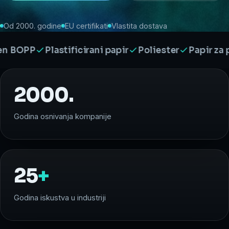
Od 2000. godine
EU certifikati
Vlastita dostava
PP
Plastificirani papir
Poliester
Papir za pečen
2000.
Godina osnivanja kompanije
25
+
Godina iskustva u industriji