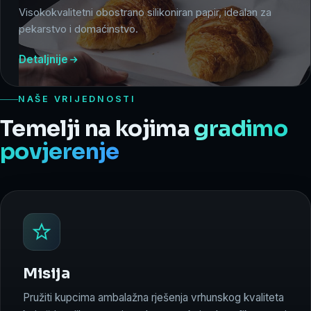
Visokokvalitetni obostrano silikoniran papir, idealan za
pekarstvo i domaćinstvo.
Detaljnije
NAŠE VRIJEDNOSTI
Temelji na kojima
gradimo
povjerenje
Misija
Pružiti kupcima ambalažna rješenja vrhunskog kvaliteta