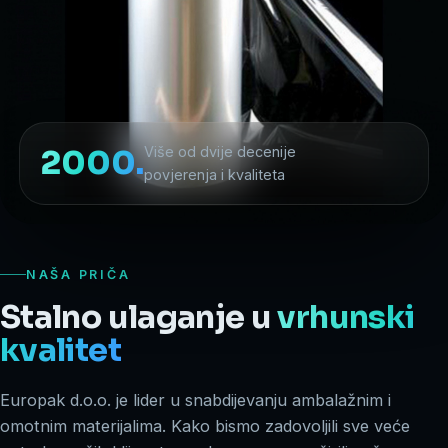
2000.
Više od dvije decenije
povjerenja i kvaliteta
NAŠA PRIČA
Stalno ulaganje u
vrhunski
kvalitet
Europak d.o.o. je lider u snabdijevanju ambalažnim i
omotnim materijalima. Kako bismo zadovoljili sve veće