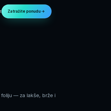
t
Zatražite ponudu
oliju — za lakše, brže i