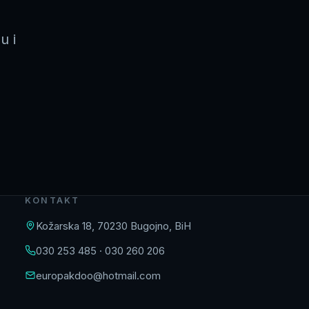
u i
KONTAKT
Kožarska 18, 70230 Bugojno, BiH
030 253 485 · 030 260 206
europakdoo@hotmail.com