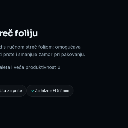
reč foliju
d s ručnom streč folijom: omogućava
i prste i smanjuje zamor pri pakovanju.
aleta i veća produktivnost u
tita za prste
Za hilzne FI 52 mm