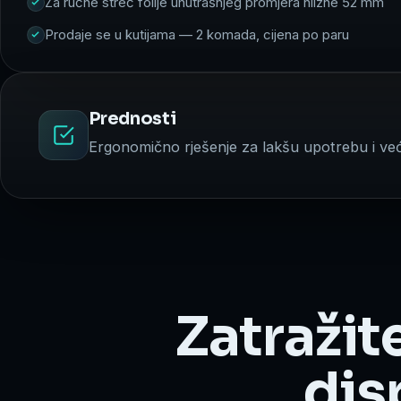
Za ručne streč folije unutrašnjeg promjera hilzne 52 mm
Prodaje se u kutijama — 2 komada, cijena po paru
Prednosti
Ergonomično rješenje za lakšu upotrebu i ve
Zatražit
dis